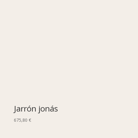
Jarrón jonás
675,80
€