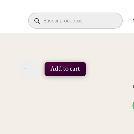
Búsqueda
de
productos
Espejo
Add to cart
metal
dorado
quantity