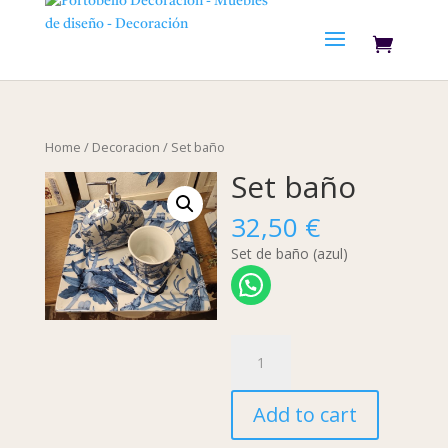
Home
/
Decoracion
/ Set baño
Set baño
32,50
€
Set de baño (azul)
Set
baño
quantity
Add to cart